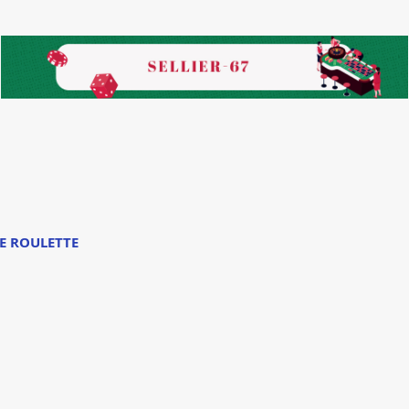
E ROULETTE